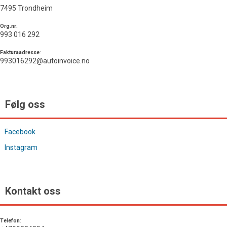
7495 Trondheim
Org.nr:
993 016 292
Fakturaadresse
:
993016292@autoinvoice.no
Følg oss
Facebook
Instagram
Kontakt oss
Telefon
: