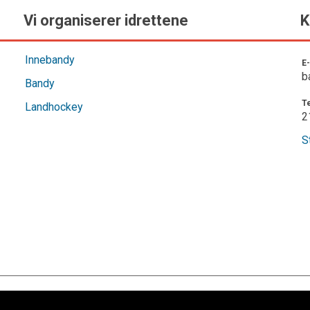
Vi organiserer idrettene
Ko
Innebandy
E-
ban
Bandy
Te
Landhockey
21
S