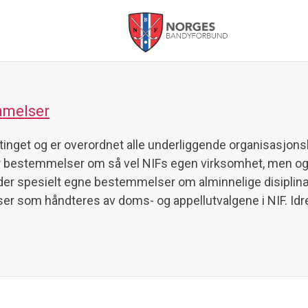
Forbundet
mmelser
stinget og er overordnet alle underliggende organisasjons
der bestemmelser om så vel NIFs egen virksomhet, men o
lder spesielt egne bestemmelser om alminnelige disiplin
er som håndteres av doms- og appellutvalgene i NIF. Id