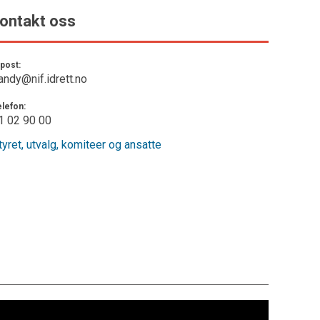
ntakt oss
post:
dy@nif.idrett.no
lefon:
 02 90 00
tyret, utvalg, komiteer og ansatte