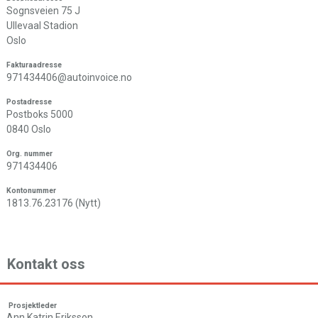
Sognsveien 75 J
Ullevaal Stadion
Oslo
Fakturaadresse
971434406@autoinvoice.no
Postadresse
Postboks 5000
0840 Oslo
Org. nummer
971434406
Kontonummer
1813.76.23176 (Nytt)
Kontakt oss
Prosjektleder
Ann Katrin Eriksson