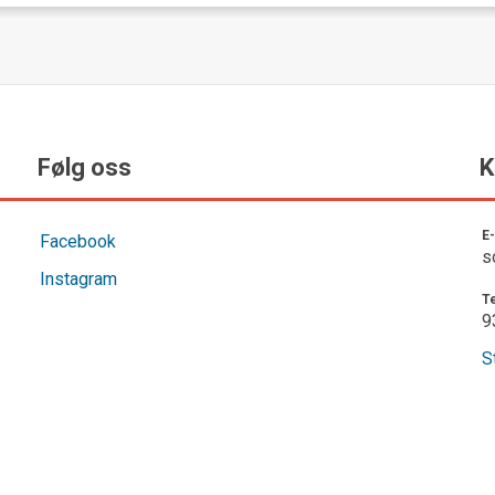
Følg oss
Ko
E-
Facebook
so
Instagram
Te
93
S