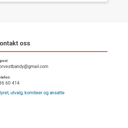
ntakt oss
post:
rvestbandy@gmail.com
lefon:
6 60 414
tyret, utvalg, komiteer og ansatte