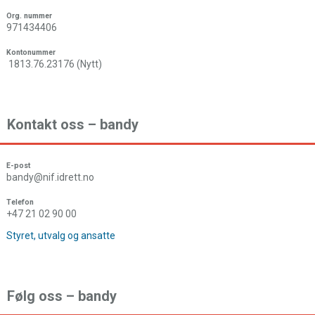
Org. nummer
971434406
Kontonummer
1813.76.23176 (Nytt)
Kontakt oss – bandy
E-post
bandy@nif.idrett.no
Telefon
+47 21 02 90 00
Styret, utvalg og ansatte
Følg oss – bandy