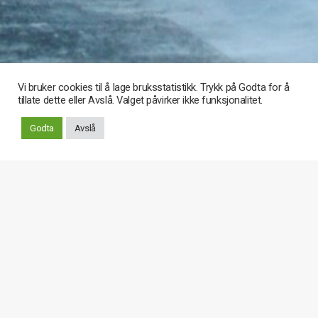
Vi bruker cookies til å lage bruksstatistikk. Trykk på Godta for å
tillate dette eller Avslå. Valget påvirker ikke funksjonalitet.
Rull
Godta
Avslå
ned
Barneidrett er idrettsaktivitet for barn til og med det året
de fyller 12 år. Se idrettsforbundets sider for mer om
temaet barneidrett:
https://www.idrettsforbundet.no/tema/barneidrett
.