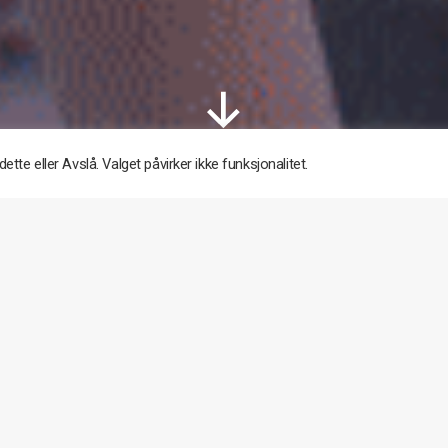
Rull
ned
dette eller Avslå. Valget påvirker ikke funksjonalitet.
Vis mer