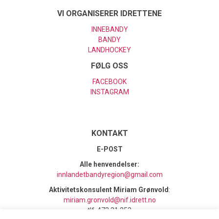
VI ORGANISERER IDRETTENE
INNEBANDY
BANDY
LANDHOCKEY
FØLG OSS
FACEBOOK
INSTAGRAM
KONTAKT
E-POST
Alle henvendelser:
innlandetbandyregion@gmail.com
Aktivitetskonsulent Miriam Grønvold
:
miriam.gronvold@nif.idrett.no
tlf. 473 31 253