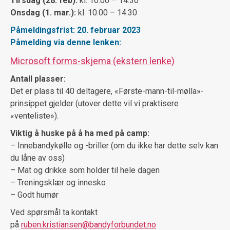
Tirsdag (28. feb):
kl. 10.00 – 14.30
Onsdag (1. mar.):
kl. 10.00 – 14.30
Påmeldingsfrist: 20. februar 2023
Påmelding via denne lenken:
Microsoft forms-skjema (ekstern lenke)
Antall plasser:
Det er plass til 40 deltagere, «Første-mann-til-mølla»-
prinsippet gjelder (utover dette vil vi praktisere
«venteliste»).
Viktig å huske på å ha med på camp:
– Innebandykølle og -briller (om du ikke har dette selv kan
du låne av oss)
– Mat og drikke som holder til hele dagen
– Treningsklær og innesko
– Godt humør
Ved spørsmål ta kontakt
på
ruben.kristiansen@bandyforbundet.no