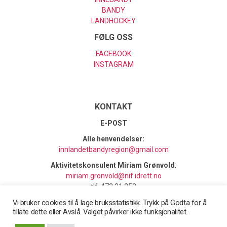
BANDY
LANDHOCKEY
FØLG OSS
FACEBOOK
INSTAGRAM
KONTAKT
E-POST
Alle henvendelser:
innlandetbandyregion@gmail.com
Aktivitetskonsulent Miriam Grønvold
:
miriam.gronvold@nif.idrett.no
tlf. 473 31 253
Vi bruker cookies til å lage bruksstatistikk. Trykk på Godta for å
tillate dette eller Avslå. Valget påvirker ikke funksjonalitet.
Opp
↑
© 2026
- Bandyforbundet