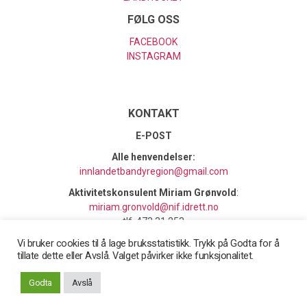
FØLG OSS
FACEBOOK
INSTAGRAM
KONTAKT
E-POST
Alle henvendelser:
innlandetbandyregion@gmail.com
Aktivitetskonsulent Miriam Grønvold
:
miriam.gronvold@nif.idrett.no
tlf. 473 31 253
Vi bruker cookies til å lage bruksstatistikk. Trykk på Godta for å
tillate dette eller Avslå. Valget påvirker ikke funksjonalitet.
Opp
↑
© 2026
- Bandyforbundet
Godta
Avslå