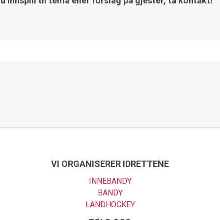
innspill til tema eller forslag på gjester, ta kontakt!
VI ORGANISERER IDRETTENE
INNEBANDY
BANDY
LANDHOCKEY