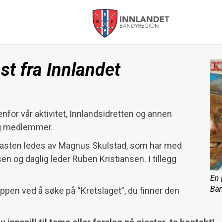
Innlandet
st fra Innlandet
Bandyregion
enfor vår aktivitet, Innlandsidretten og annen
 og medlemmer.
casten ledes av Magnus Skulstad, som har med
en og daglig leder Ruben Kristiansen. I tillegg
En 
Ban
appen ved å søke på “Kretslaget”, du finner den