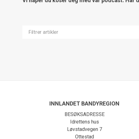
Vi håper du koser deg med vår podcast. Har du 
INNLANDET BANDYREGION
BESØKSADRESSE
Idrettens hus
Løvstadvegen 7
Ottestad