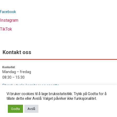
Facebook
Instagram
TikTok
Kontakt oss
Kontortid:
Mandag – fredag
08:30 – 15:30
Styret, utvalg, komiteer og ansatte
Vi bruker cookies til å lage bruksstatistikk. Trykk på Godta for å
tillate dette eller Avslå. Valget påvirker ikke funksjonalitet.
Opp
↑
© 2026
- Bandyforbundet
Godta
Avslå