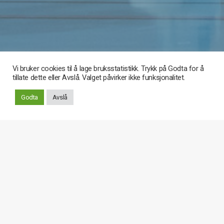
Vi bruker cookies til å lage bruksstatistikk. Trykk på Godta for å
tillate dette eller Avslå. Valget påvirker ikke funksjonalitet.
Rull
Godta
Avslå
ned
Dommerliste
Pr dd tilbyr ikke NIF sitt API data som gjør at vi kan legge
ut en dommerliste som følger GDPR-krav.
Hvordan kan da lagene få tak i dommerne?