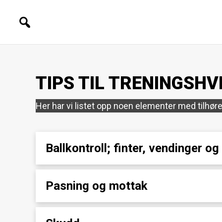
TIPS TIL TRENINGSH
Her har vi listet opp noen elementer med tilhø
Ballkontroll; finter, vendinger og
Pasning og mottak