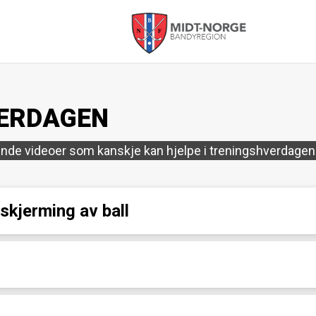
Midt-
Norge
VERDAGEN
Bandyregion
rende videoer som kanskje kan hjelpe i treningshverdagen
 skjerming av ball