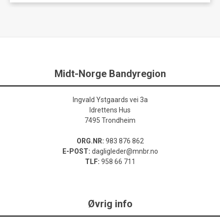
Midt-Norge Bandyregion
Ingvald Ystgaards vei 3a
Idrettens Hus
7495 Trondheim
ORG.NR:
983 876 862
E-POST:
dagligleder@mnbr.no
TLF:
958 66 711
Øvrig info