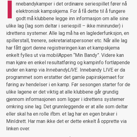
I
nnebandykamper i det ordinære seriespillet fører nå
elektronisk kampskjema. For å få dette til å fungere
godt må klubbene legge inn informasjon om alle sine
ulike lag (lag som deltar i seriespill – ikke minirunder) i
idrettens systemer. Alle lag må ha en laglederfunksjon, en
spillerstall, trenere, sekretariatspersoner etc. Når alle lag
har fått gjort denne registreringen kan et kampskjema
enkelt fylles ut via mobilAppen “Min Bandy”. Videre kan
man kjøre en enkel resultatføring og kampinfo fortløpende
under en kamp via
InnebandyLIVE.
Innebandy LIVE er da
programmet som erstatter det gamle papirskjemaet for
føring av hendelser i en kamp. Før sesongen starter for de
ulike lagene er det viktig at alle klubbene går grundig
gjennom informasjonen som ligger i idrettens systemer
omkring sine lag. Det grunnleggende er at alle som deltar
eller skal ha en rolle ifbm. et lag har en egen bruker i
MinIdrett. Har man ikke det er dette enkelt å opprette via
linken over.